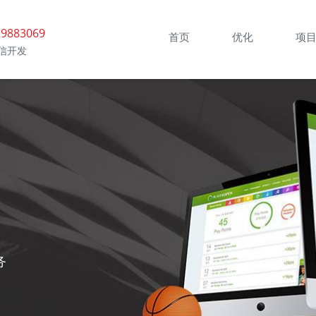
9883069
首页
优化
项
信开发
务