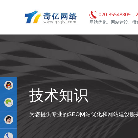
020-85548809，2
网站优化、网站建设、微
技术知识
业务
为您提供专业的SEO网站优化和网站建设服
QQ：
81233044
售后Q :