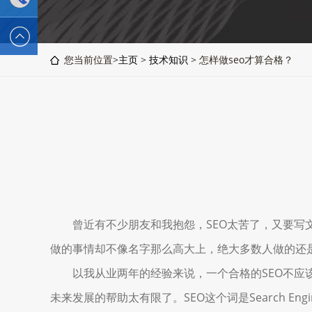
2589562336
电话 :
您当前位置>
主页
>
技术知识
> 怎样做seo才算合格？
19928326554
曾近有不少朋友和我抱怨，SEO太苦了，又要写文章
做的事情却不像名字那么高大上，绝大多数人做的还
以我从业两年的经验来说，一个合格的SEO不应该
未来发展的帮助太有限了。SEO这个词是Search En