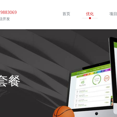
9883069
首页
优化
项
信开发
套餐