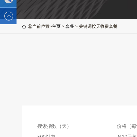
2589562336
电话 :
您当前位置>
主页
>
套餐
> 关键词按天收费套餐
19928326554
搜索指数（天）
价格（每
500以内
￥10元