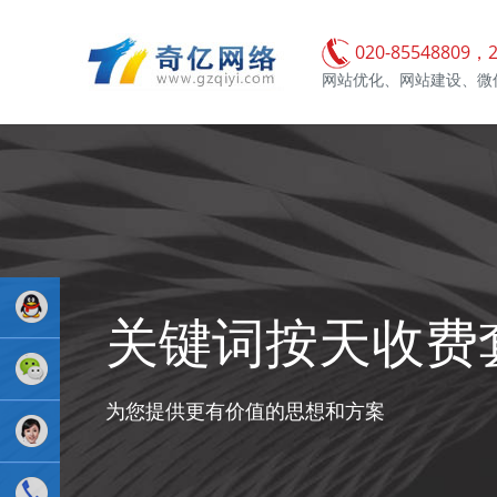
020-85548809，2
网站优化、网站建设、微
关键词按天收费
业务
为您提供更有价值的思想和方案
QQ：
81233044
售后Q :